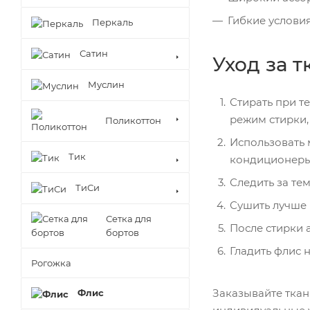
Гибкие услови
Перкаль
Сатин
Уход за т
Муслин
Стирать при т
режим стирки,
Поликоттон
Использовать 
Тик
кондиционеры 
Следить за те
ТиСи
Сушить лучше 
Сетка для
После стирки 
бортов
Гладить флис 
Рогожка
Заказывайте ткан
Флис