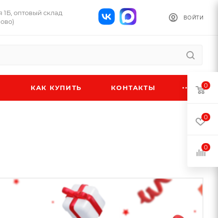
я 1Б, оптовый склад
ВОЙТИ
ново)
0
КАК КУПИТЬ
КОНТАКТЫ
0
0