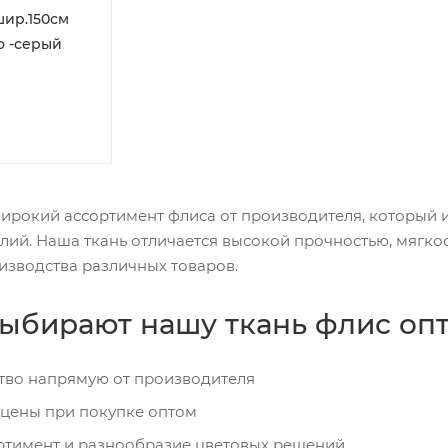
шир.150см
ло -серый
рокий ассортимент флиса от производителя, который и
ий. Наша ткань отличается высокой прочностью, мягкос
изводства различных товаров.
ыбирают нашу ткань флис оп
тво напрямую от производителя
 цены при покупке оптом
ртимент и разнообразие цветовых решений