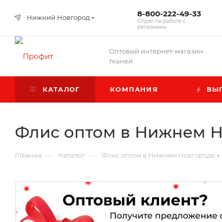
8-800-222-49-33
Нижний Новгород
Отдел по работе с
регионами
Оптовый интернет-магазин
тканей
КАТАЛОГ
КОМПАНИЯ
ВЫГ
Флис оптом в Нижнем 
—
—
Главная
Каталог
Флис оптом в Нижнем Новгороде