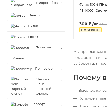
Микрофибра
Флис 100% ПЭ 
(13-0000) Свет
Велюр
300 ₽
/кг
315 ₽
Нитки
Экономия
15 ₽
Мятка
Полисатин
Мы предлагаем ши
комфортных издел
Гобелен
выбором для про
Полиэстер
Почему в
"Тёплый
Лён"
Варёный
Высокое качес
хлопок
Конкурентные
Велсофт
Широкий ассо