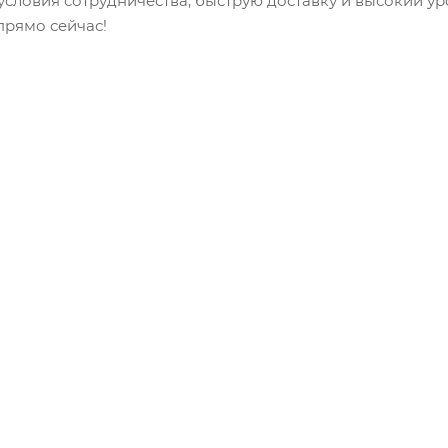
словия сотрудничества, быструю доставку и высокий ур
прямо сейчас!