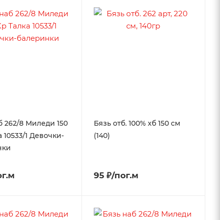
б 262/8 Миледи 150
Бязь отб. 100% хб 150 см
а 10533/1 Девочки-
(140)
нки
ог.м
95 ₽/пог.м