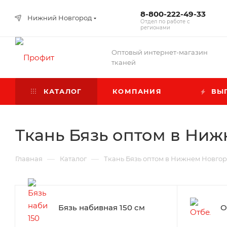
8-800-222-49-33
Нижний Новгород
Отдел по работе с
регионами
Оптовый интернет-магазин
тканей
КАТАЛОГ
КОМПАНИЯ
ВЫГ
Ткань Бязь оптом в Ни
—
—
Главная
Каталог
Ткань Бязь оптом в Нижнем Новго
Бязь набивная 150 см
О