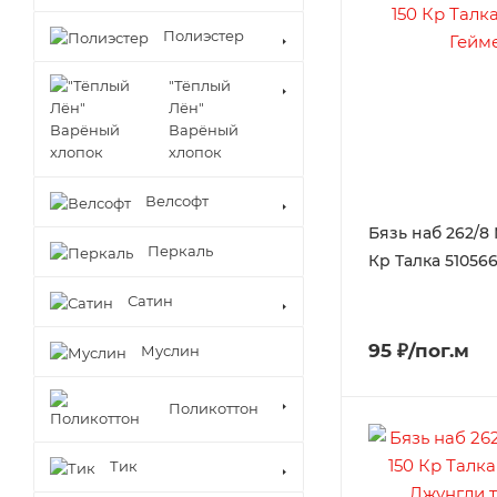
Полиэстер
"Тёплый
Лён"
Варёный
хлопок
Велсофт
Бязь наб 262/8
Перкаль
Кр Талка 51056
Сатин
95 ₽/пог.м
Муслин
Поликоттон
Тик