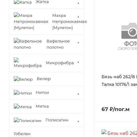
Жатка
Махра
Непромокаемая
(Мулетон)
Вафельное
полотно
Микрофибра
Бязь наб 262/8 
Велюр
Талка 10176/1 за
Нитки
Мятка
67 ₽/пог.м
Полисатин
Гобелен