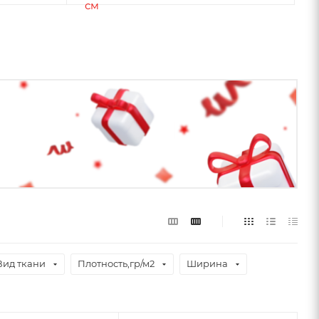
Вид ткани
Плотность,гр/м2
Ширина