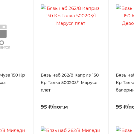
Муза 150 Кр
Бязь наб 262/8 Каприз 150
Бязь на
каз
Кр Талка 500203/1 Маруся
Кр Талк
плат
балери
95 ₽/пог.м
95 ₽/п